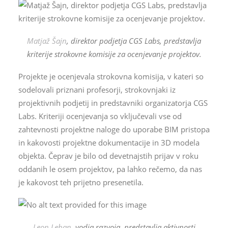
VEDRA Ceste
Matjaž Šajn
, direktor podjetja CGS Labs, predstavlja
VEDRA Občine
kriterije strokovne komisije za ocenjevanje projektov.
VEDRA Kolesarji
Cestno - vremenske postaje
Projekte je ocenjevala strokovna komisija, v kateri so
sodelovali priznani profesorji, strokovnjaki iz
projektivnih podjetij in predstavniki organizatorja CGS
Labs. Kriteriji ocenjevanja so vključevali vse od
zahtevnosti projektne naloge do uporabe BIM pristopa
in kakovosti projektne dokumentacije in 3D modela
objekta. Čeprav je bilo od devetnajstih prijav v roku
oddanih le osem projektov, pa lahko rečemo, da nas
VSI PROGRAMI
je kakovost teh prijetno presenetila.
Leon Leban
, vodja razvoja, predstavlja aktivnosti