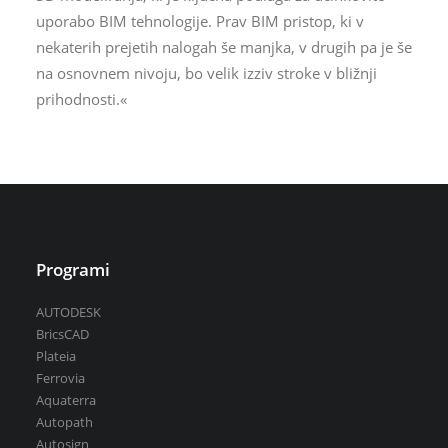
uporabo BIM tehnologije. Prav BIM pristop, ki v
nekaterih prejetih nalogah še manjka, v drugih pa je še
na osnovnem nivoju, bo velik izziv stroke v bližnji
prihodnosti.«
Programi
AUTODESK
BricsCAD
Plateia
Ferrovia
Aquaterra
Autopath
Autosign