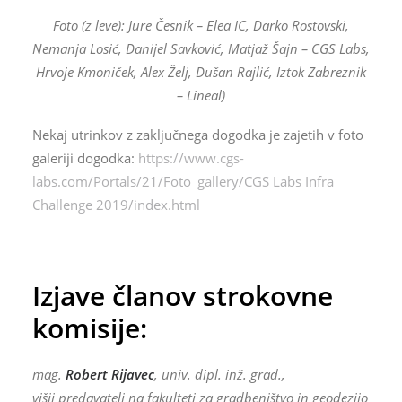
Foto (z leve): Jure Česnik – Elea IC, Darko Rostovski,
Nemanja Losić, Danijel Savković, Matjaž Šajn – CGS Labs,
Hrvoje Kmoniček, Alex Želj, Dušan Rajlić, Iztok Zabreznik
– Lineal)
Nekaj utrinkov z zaključnega dogodka je zajetih v foto
galeriji dogodka:
https://www.cgs-
labs.com/Portals/21/Foto_gallery/CGS Labs Infra
Challenge 2019/index.html
Izjave članov strokovne
komisije:
mag.
Robert Rijavec
, univ. dipl. inž. grad.,
višji predavatelj na fakulteti za gradbeništvo in geodezijo