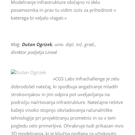
Modeliranje infrastrukture običajno ni delo
posameznika in prav tu vidim izziv za prihodnost v
katerega bi veljalo vlagati.«
Mag.
Dušan Ogrizek
, univ. dipl. inž. grad.,
direktor podjetja Lineal
»CGS Labs Infrachallenge je zelo
dobrodošel natečaj, ki spodbuja angažiranje mladih
strokovnjakov in jim odpira pot uveljavljanja na
področju načrtovanja infrastrukture. Natečajne rešitve
kažejo visoko stopnjo obvladovanja računalniške
tehnologije pri projektiranju prometnic in so v tem
pogledu zelo primerljive. Ohrabruje tudi prikazan nivo
3D modeliranja, ki je ključna podlaga za učinkovito