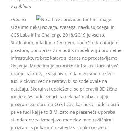
v Ljubljani
»Vedno
si želimo nekaj novega, svežega, navdušujočega. In
CGS Labs Infra Challenge 2018/2019 je vse to.
Študentom, mladim inženirjem, bodočim kreatorjem
prostora, ponuja izziv na poti k modeliranju prometne
infrastrukture brez katere si danes ne predstavljamo
življenja. Modeliranje prometne infrastrukture ni več
risanje načrtov, je višji nivo. In ta nivo smo doživeli
tudi v okviru večine rešitev, ki so sodelovale na
natečaju. Skoraj vsi udeleženci so pripravili 3D žične
modele. Vsi udeleženci na nek način obvladujejo
programsko opremo CGS Labs, kar nekaj sodelujočih
pa ve tudi kaj je to BIM, zato ne preseneča uporaba
standardov za izmenjavo modelov med različnimi
programi s prikazom rešitev v virtualnem svetu.