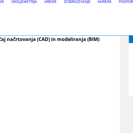
VE
OKOLJEMETRIJA
iVREME
IZOBRAŽEVANJE
KARIERA
PODPOR
K
rmina. Prosimo vas da pošljete povpraševanje!
j načrtovanja (CAD) in modeliranja (BIM)
dnja
Vzdrževanje in 
VEDRA Ceste
VEDRA Občine
kcij
VEDRA Kolesarji
j
Cestno - vremenske postaj
načbe
, Site design in BIM orodja
elezniških prog
VSI PROGRAMI