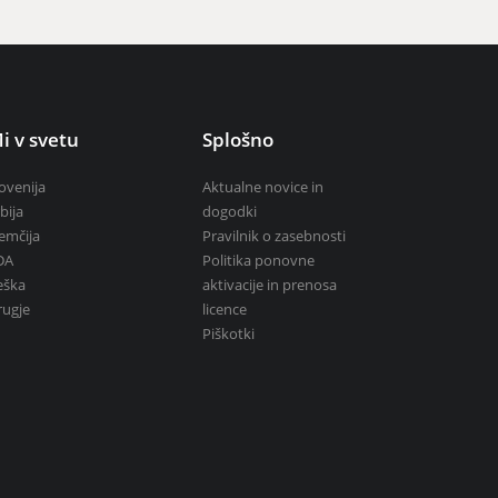
i v svetu
Splošno
ovenija
Aktualne novice in
bija
dogodki
emčija
Pravilnik o zasebnosti
DA
Politika ponovne
eška
aktivacije in prenosa
rugje
licence
Piškotki