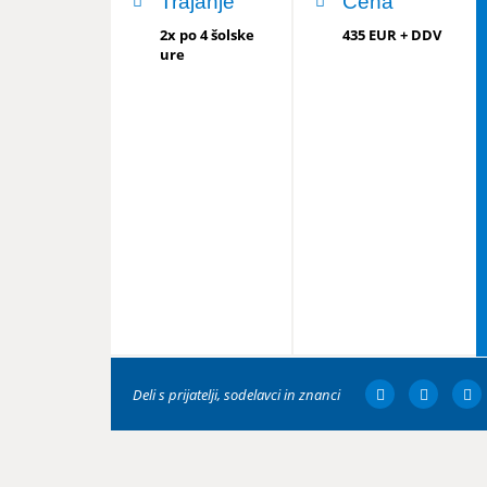
Trajanje
Cena
2x po 4 šolske
435 EUR + DDV
ure
Deli s prijatelji, sodelavci in znanci