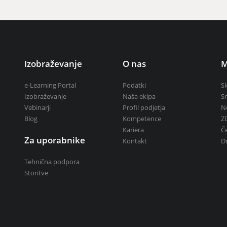
Izobraževanje
O nas
M
e-Learning Portal
Podatki
Sl
Izobraževanje
Naša ekipa
Sr
Vebinarji
Profil podjetja
N
Blog
Kompetence
Z
Kariera
Č
Za uporabnike
Kontakt
D
Tehnična podpora
Storitve