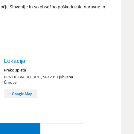
dročje Slovenije in so obsežno poškodovale naravne in
odotokov
sistemov in vodovodov
i
Lokacija
AutoCAD ...
Preko spleta
BRNČIČEVA ULICA 13, SI-1231 Ljubljana
Črnuče
+ Google Map