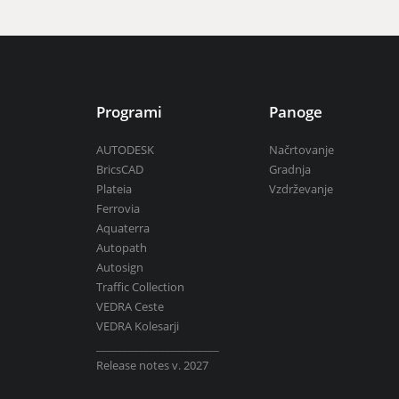
Programi
Panoge
AUTODESK
Načrtovanje
BricsCAD
Gradnja
Plateia
Vzdrževanje
Ferrovia
Aquaterra
Autopath
Autosign
Traffic Collection
VEDRA Ceste
VEDRA Kolesarji
_______________________
Release notes v. 2027