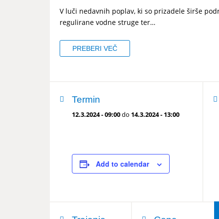
V luči nedavnih poplav, ki so prizadele širše po
HIDROTEHNIKA
regulirane vodne struge ter…
Aquaterra
| Načrtovanje in ureditev v
Urbano
| Načrtovanje kanalizacijskih 
PREBERI VEČ
Mike by DHI
| Simulacije v hidrotehnik
CAD PROGRAMI
Termin
AUTODESK
| AEC Collection, Civil 3D, 
12.3.2024 - 09:00
do
14.3.2024 - 13:00
BricsCAD
| 2D in 3D načrtovanje
Add to calendar