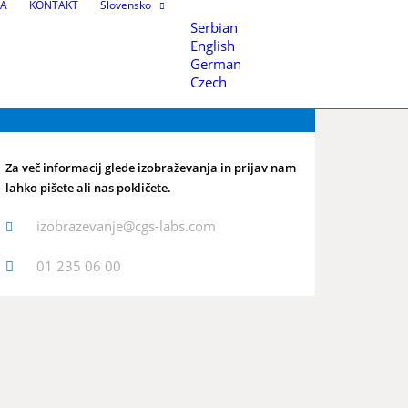
A
KONTAKT
Slovensko
oledar razpisanih izobraževanj
Serbian
English
German
Czech
Informacije
upravljanje
Za več informacij glede izobraževanja in prijav nam
lahko pišete ali nas pokličete.
izobrazevanje@cgs-labs.com
e
01 235 06 00