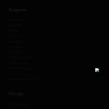
Programi
AUTODESK
BricsCAD
Plateia
Ferrovia
Aquaterra
Autopath
Autosign
Traffic Collection
VEDRA Ceste
VEDRA Kolesarji
_______________________
Release notes v. 2027
Panoge
Načrtovanje