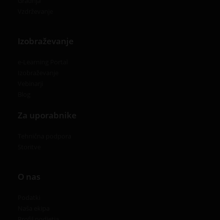
Gradnja
Vzdrževanje
Izobraževanje
e-Learning Portal
Izobraževanje
Vebinarji
Blog
Za uporabnike
Tehnična podpora
Storitve
O nas
Podatki
Naša ekipa
Profil podjetja