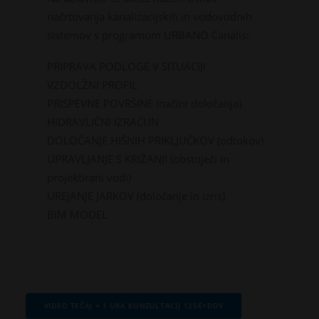
načrtovanja kanalizacijskih in vodovodnih
sistemov s programom URBANO Canalis:
VEDRA Ceste
VEDRA Občine
PRIPRAVA PODLOGE V SITUACIJI
VEDRA Kolesarji
VZDOLŽNI PROFIL
Cestno - vremenske postaje
PRISPEVNE POVRŠINE (načini določanja)
HIDRAVLIČNI IZRAČUN
DOLOČANJE HIŠNIH PRIKLJUČKOV (odtokov)
UPRAVLJANJE S KRIŽANJI (obstoječi in
projektirani vodi)
UREJANJE JARKOV (določanje in izris)
BIM MODEL
VSI PROGRAMI
VIDEO TEČAJ + 1 URA KONZULTACIJ 125€+DDV