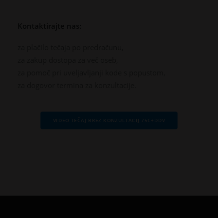
Kontaktirajte nas:
za plačilo tečaja po predračunu,
za zakup dostopa za več oseb,
za pomoč pri uveljavljanji kode s popustom,
za dogovor termina za konzultacije.
VIDEO TEČAJ BREZ KONZULTACIJ 75€+DDV